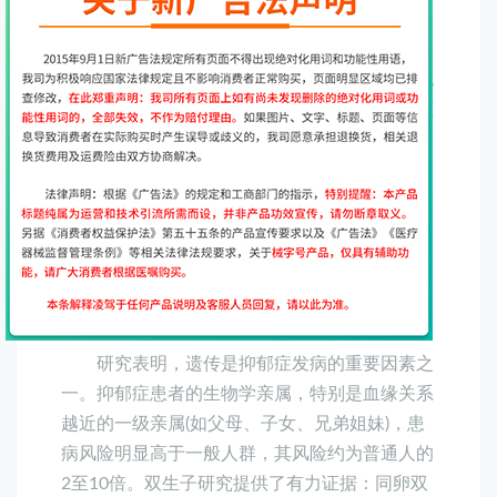
会遗传
我朋友今年刚结婚，现在准备要孩子，
她以前有轻度抑郁症但是后来经过治疗已经好
了，现在和正常人一样，什么异状也没有，但她
怕会留下后遗症遗传给孩子。想问问抑郁症到底
会不会遗传
一、抑郁症到底会不会遗传
抑郁症确实存在遗传倾向，但并非简单
的“直接遗传”，而是遗传易感性与环境因素共同
作用的复杂结果。
1. 遗传因素的作用明显
研究表明，遗传是抑郁症发病的重要因素之
一。抑郁症患者的生物学亲属，特别是血缘关系
越近的一级亲属(如父母、子女、兄弟姐妹)，患
病风险明显高于一般人群，其风险约为普通人的
2至10倍。双生子研究提供了有力证据：同卵双